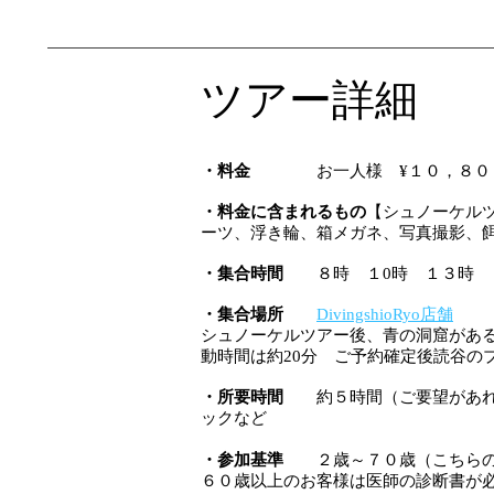
ツアー詳細
・料金
お一人様 ¥１０，８０
・料金に含まれるもの
【シュノーケルツ
ーツ、浮き輪、箱メガネ、写真撮影、
・集合時間
８時 １0時 １３時
・集合場所
DivingshioRyo店舗
シュノーケルツアー後、青の洞窟がある
動時間は約20分 ご予約確定後読谷の
・所要時間
約５時間（ご要望があれば
ックなど
・参加基準
２歳～７０歳（こちらの
６０歳以上のお客様は医師の診断書が