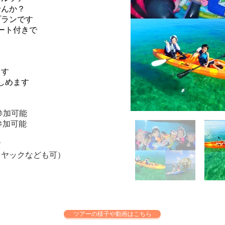
んか？​
プランです
ート付きで
ます
しめます
ツアー後
参加可能
参加可能
す
カヤックなども可）
ツアーの様子や動画はこちら