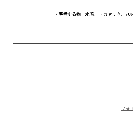
・準備する物
水着、（
​カヤック、S
フォ