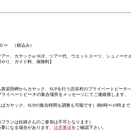
０〜
（税込み）
アー、カヤックor SUP、ツアー代、
ウエットスーツ、シュノーケ
餌やり、ガイド料、保険料】
真栄田岬からカヤック、SUPを行う読谷村のプライベートビーチ
プライベートビーチの集合場所をメッセージにてご連絡致します。
カヤック、SUPの集合時間を調整も可能です）例8時〜10時まで
プランは妊婦さんのご参加は不可となります）
必要になる場合があります、
注意事項
をご確認下さい。