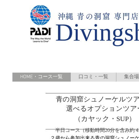
​沖縄
青の洞窟 専門
Divings
HOME・コース一覧
口コミ・一覧
集合場
青の洞窟シュノーケルツ
選べるオプションツア
（カヤック・SUP）
半日コース（移動時間20分を含み約
２歳から参加出来る青の洞窟シュノー