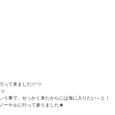
て来ました!(^^)!
-☆
いう事で、せっかく来たからには海に入りたい～と！
ノーケルに行って参りました★